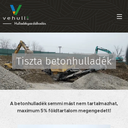
Hulladékgazdálkodás
Tiszta betonhulladék
A betonhulladék semmi mást nem tartalmazhat,
maximum 5% földtartalom megengedett!